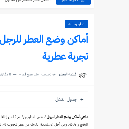
عطورات شانيل النسائية واسعاره
عطور رجالية جذابة: إطلالة أنيقة 
عطور رجالية
عطر بيوتي من رسيس - مراجعة ش
أماكن وضع العطر للرجل
عطر بلاك من رسيس - مراجعة شا
تجربة عطرية
عطر برايم من رسيس - مراجعة ش
عطر بيور من رسيس - مراجعة شا
قبضة العطور
اخر تحديث :
منذ بضع اعوام
8 دقائق للقراءة
عطر الملكة اليزابيث - أسرار الأناقة ا
جدول التنقل
ماهي أماكن وضع العطر للرجل
؟. تعتبر العطور جزءًا مهمًا من إط
الرفيع والأناقة. ومن أجل الاستفادة الكاملة من عطر المحبوب 