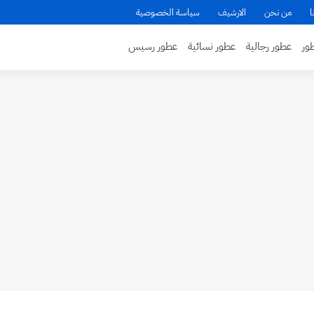
ا
من نحن
الارشيف
سياسة الخصوصية
ور
عطور رجالية
عطور نسائية
عطور رسيس
حرة تأسر الحواس
اكتشفي أفضل العطور لتدوم على بشرتك