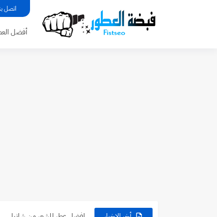
اتصل بن
أفضل العط
أفضل عطور أروماتيك: روائح سا
عطورات فوّاحة وثابتة نسائية: 
أخر الاخبار
افضل عطر للشعر من شانيل