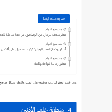
قد يعجبك ايضا
منذ بضع اعوام
عطر شغف للرجال من الرصاصي: مراجعة شاملة للعط
منذ بضع اعوام
أماكن وضع العطر للرجل: كيفية الحصول على أفضل ت
منذ بضع اعوام
عطور رجالية فواحة وثابتة
عند اختيار العطر المناسب ووضعه على الصدر والبطن بشكل صحيح،
4- منطقة خلف الأذنين