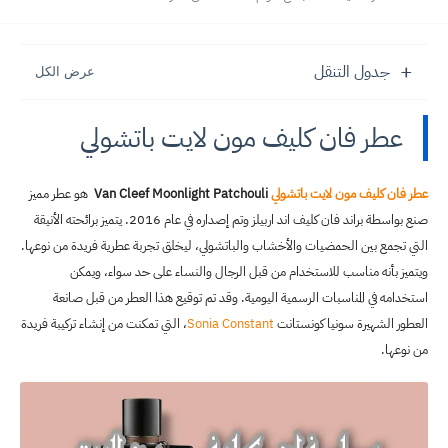
عطر الملكة اليزابيث - أسرار الأناقة الملكية
جدول التنقل
عطر فان كليف مون لايت باتشولي
عطر فان كليف مون لايت باتشولي
Van Cleef Moonlight Patchouli
هو عطر مميز
صنع بواسطة براند فان كليف اند اربيلز وتم إصداره في عام 2016. يتميز برائحته الأنيقة
التي تجمع بين الحمضيات والأخشاب والباتشولي، ليخلق تجربة عطرية فريدة من نوعها.
ويتميز بأنه مناسب للاستخدام من قبل الرجال والنساء على حد سواء، ويمكن
استخدامه في المناسبات الرسمية اليومية. وقد تم توقيع هذا العطر من قبل صانعة
العطور الشهيرة سونيا كونستانت
Sonia Constant
، التي تمكنت من إنشاء تركيبة فريدة
من نوعها.