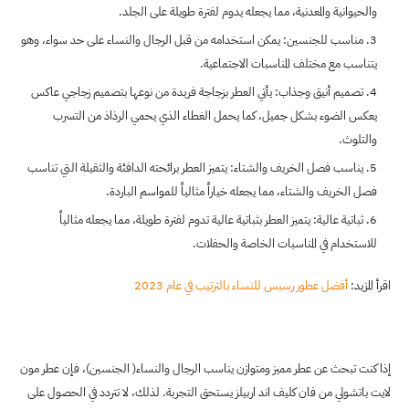
والحيوانية والمعدنية، مما يجعله يدوم لفترة طويلة على الجلد.
مناسب للجنسين: يمكن استخدامه من قبل الرجال والنساء على حد سواء، وهو
يتناسب مع مختلف المناسبات الاجتماعية.
تصميم أنيق وجذاب: يأتي العطر بزجاجة فريدة من نوعها بتصميم زجاجي عاكس
يعكس الضوء بشكل جميل، كما يحمل الغطاء الذي يحمي الرذاذ من التسرب
والتلوث.
يناسب فصل الخريف والشتاء: يتميز العطر برائحته الدافئة والثقيلة التي تناسب
فصل الخريف والشتاء، مما يجعله خياراً مثالياً للمواسم الباردة.
ثباتية عالية: يتميز العطر بثباتية عالية تدوم لفترة طويلة، مما يجعله مثالياً
للاستخدام في المناسبات الخاصة والحفلات.
اقرأ المزيد:
أفضل عطور رسيس للنساء بالترتيب في عام 2023
إذا كنت تبحث عن عطر مميز ومتوازن يناسب الرجال والنساء( الجنسين)، فإن عطر مون
لايت باتشولي من فان كليف اند اربيلز يستحق التجربة. لذلك، لا تتردد في الحصول على