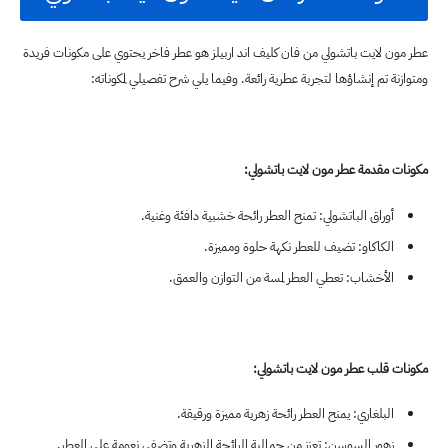
عطر مون لايت باتشولي من فان كليف اند اربيلز هو عطر فاخر يحتوي على مكونات فريدة
ومتوازنة تم إنشاؤها لتجربة عطرية رائعة. وفيما يلي شرح تفصيلي لمكوناته:
مكونات مقدمة عطر مون لايت باتشولي:
أوراق الباتشولي: تمنح العطر رائحة خشبية دافئة وغنية.
الكاكاو: تضيف للعطر نكهة حلوة ومميزة.
الأخشاب: تعطي العطر لمسة من التوازن والعمق.
مكونات قلب عطر مون لايت باتشولي:
البلغاري: يمنح العطر رائحة زهرية مميزة ورقيقة.
زهور السوسن: تعزز من جمالية الرائحة الزهرية وتضفي نعومة على العطر.