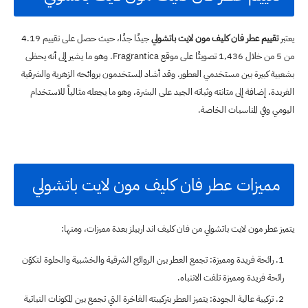
يعتبر
تقييم عطر فان كليف مون لايت باتشولي
جيدًا جدًا، حيث حصل على تقييم 4.19
من 5 من خلال 1,436 تصويتًا على موقع Fragrantica. وهو ما يشير إلى أنه يحظى
بشعبية كبيرة بين مستخدمي العطور. وقد أشاد المستخدمون بروائحه الزهرية والشرقية
الفريدة، إضافة إلى متانته وثباته الجيد على البشرة، وهو ما يجعله مثالياً للاستخدام
اليومي وفي المناسبات الخاصة.
مميزات عطر فان كليف مون لايت باتشولي
يتميز عطر مون لايت باتشولي من فان كليف اند اربيلز بعدة مميزات، ومنها:
رائحة فريدة ومميزة: تجمع العطر بين الروائح الشرقية والخشبية والحلوة لتكوّن
رائحة فريدة ومميزة تلفت الانتباه.
تركيبة عالية الجودة: يتميز العطر بتركيبته الفاخرة التي تجمع بين المكونات النباتية