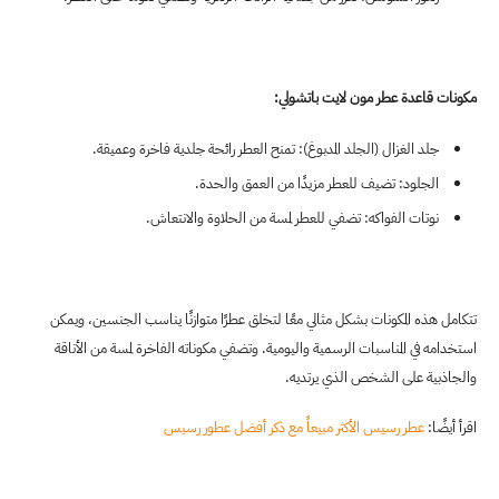
مكونات قاعدة عطر مون لايت باتشولي:
جلد الغزال (الجلد المدبوغ): تمنح العطر رائحة جلدية فاخرة وعميقة.
الجلود: تضيف للعطر مزيدًا من العمق والحدة.
نوتات الفواكه: تضفي للعطر لمسة من الحلاوة والانتعاش.
تتكامل هذه المكونات بشكل مثالي معًا لتخلق عطرًا متوازنًا يناسب الجنسين، ويمكن
استخدامه في المناسبات الرسمية واليومية. وتضفي مكوناته الفاخرة لمسة من الأناقة
والجاذبية على الشخص الذي يرتديه.
اقرأ أيضًا:
عطر رسيس الأكثر مبيعاً مع ذكر أفضل عطور رسيس