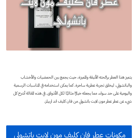
يتميز هذا العطر برائحته الأنيقة والمميزة، حيث يجمع بين الحمضيات والأخشاب
والباتشولي، ليخلق تجربة عطرية ساحرة. كما يمكن استخدامه في المناسبات الرسمية
واليومية على حد سواء، مما يجعله خيارًا مثاليًا لكل الأذواق. في هذه المقالة أشرح كل
شيء عن عطر عطر مون لايت باتشولي من فان كليف اند اربيلز.
مكونات عطر فان كليف مون لايت باتشولي